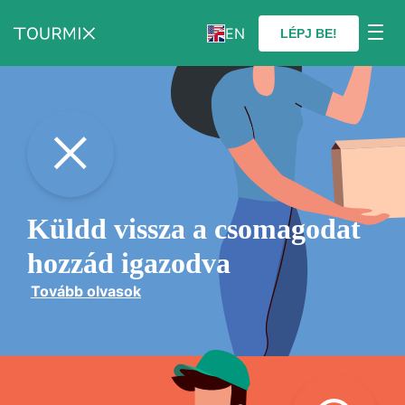
EN
LÉPJ BE!
Küldd vissza a csomagodat
hozzád igazodva
Tovább olvasok