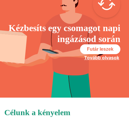
Kézbesíts egy csomagot napi
ingázásod során
Futár leszek
Tovább olvasok
Célunk a kényelem