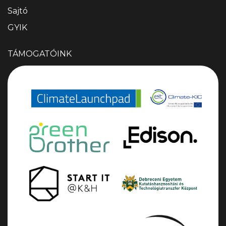
Sajtó
GYIK
TÁMOGATÓINK