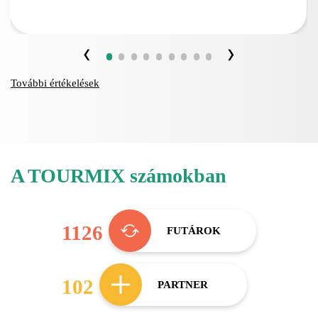
‹
›
További értékelések
A TOURMIX számokban
1126
FUTÁROK
102
PARTNER