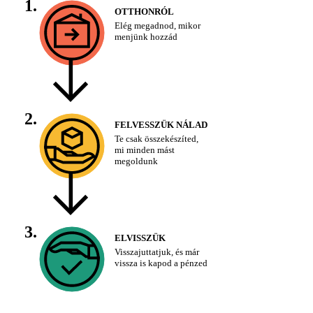
1.
OTTHONRÓL
Elég megadnod, mikor
menjünk hozzád
2.
FELVESSZÜK NÁLAD
Te csak összekészíted,
mi minden mást
megoldunk
3.
ELVISSZÜK
Visszajuttatjuk, és már
vissza is kapod a pénzed