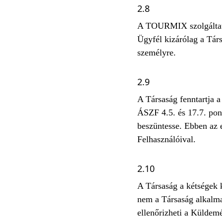
2.8
A TOURMIX szolgáltatás
Ügyfél kizárólag a Tár
személyre.
2.9
A Társaság fenntartja
ÁSZF 4.5. és 17.7. pon
beszüntesse. Ebben az 
Felhasználóival.
2.10
A Társaság a kétségek 
nem a Társaság alkalmaz
ellenőrizheti a Küldemé