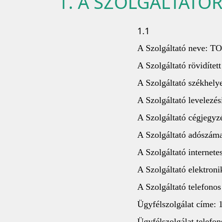
1. A SZOLGÁLTATÓ
1.1
A Szolgáltató neve: T
A Szolgáltató rövidít
A Szolgáltató székhely
A Szolgáltató levelezé
A Szolgáltató cégjegy
A Szolgáltató adószám
A Szolgáltató internet
A Szolgáltató elektron
A Szolgáltató telefono
Ügyfélszolgálat címe: 
Ügyfélszolgálat telefo