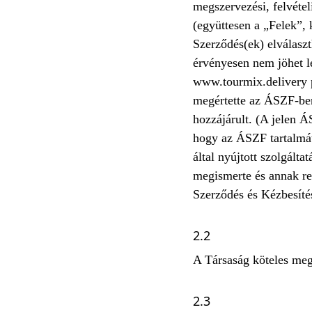
megszervezési, felvétel
(együttesen a „Felek”, 
Szerződés(ek) elválaszt
érvényesen nem jöhet l
www.tourmix.delivery p
megértette az ÁSZF-ben 
hozzájárult. (A jelen Á
hogy az ÁSZF tartalmát 
által nyújtott szolgált
megismerte és annak re
Szerződés és Kézbesítés
2.2
A Társaság köteles megi
2.3