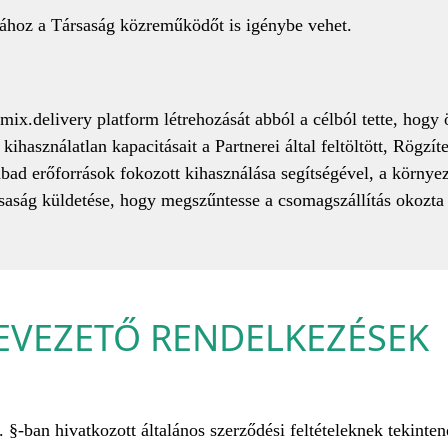
ásához a Társaság közreműködőt is igénybe vehet.
x.delivery platform létrehozását abból a célból tette, hogy 
kihasználatlan kapacitásait a Partnerei által feltöltött, Rögzít
ad erőforrások fokozott kihasználása segítségével, a környe
saság küldetése, hogy megszűntesse a csomagszállítás okozta 
 BEVEZETŐ RENDELKEZÉSEK
 §-ban hivatkozott általános szerződési feltételeknek tekint