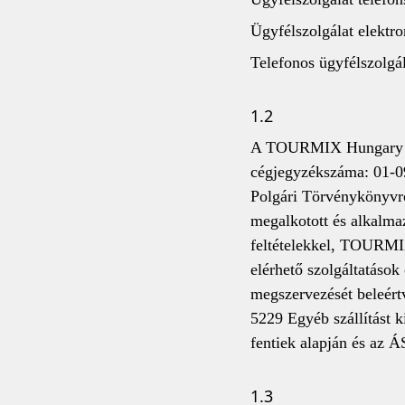
Ügyfélszolgálat elektr
Telefonos ügyfélszolgál
1.2
A TOURMIX Hungary Kor
cégjegyzékszáma: 01-09
Polgári Törvénykönyvről
megalkotott és alkalma
feltételekkel, TOURMI
elérhető szolgáltatás
megszervezését beleért
5229 Egyéb szállítást 
fentiek alapján és az Á
1.3