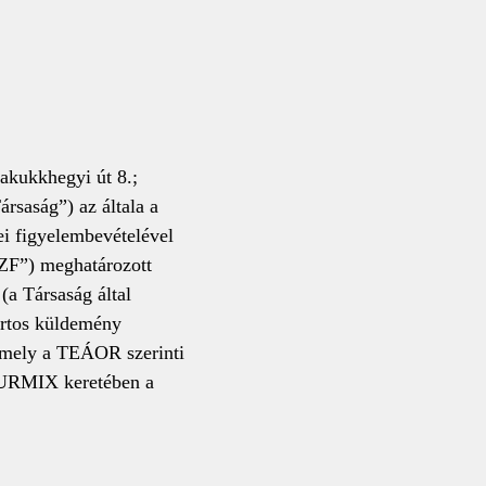
akukkhegyi út 8.;
saság”) az általa a
ei figyelembevételével
SZF”) meghatározott
a Társaság által
ortos küldemény
 amely a TEÁOR szerinti
TOURMIX keretében a