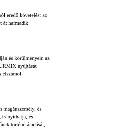
ól eredő követelést az
t át harmadik
ján és körülményein az
TOURMIX nyújtását
s elszámol
en magánszemély, és
irányíthatja, és
őnek történő átadását,