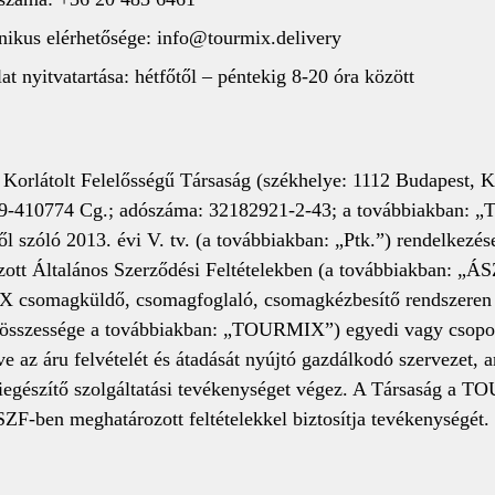
onikus elérhetősége: info@tourmix.delivery
at nyitvatartása: hétfőtől – péntekig 8-20 óra között
látolt Felelősségű Társaság (székhelye: 1112 Budapest, K
-410774 Cg.; adószáma: 32182921-2-43; a továbbiakban: „Tár
 szóló 2013. évi V. tv. (a továbbiakban: „Ptk.”) rendelkezés
zott Általános Szerződési Feltételekben (a továbbiakban: „Á
X csomagküldő, csomagfoglaló, csomagkézbesítő rendszeren (
ok összessége a továbbiakban: „TOURMIX”) egyedi vagy csop
ve az áru felvételét és átadását nyújtó gazdálkodó szervezet,
kiegészítő szolgáltatási tevékenységet végez. A Társaság a 
SZF-ben meghatározott feltételekkel biztosítja tevékenységét.