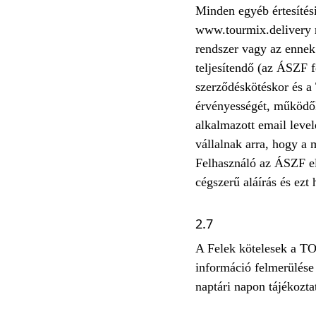
Minden egyéb értesítési,
www.tourmix.delivery r
rendszer vagy az ennek
teljesítendő (az ÁSZF f
szerződéskötéskor és a
érvényességét, működők
alkalmazott email level
vállalnak arra, hogy a 
Felhasználó az ÁSZF el
cégszerű aláírás és ezt 
2.7
A Felek kötelesek a T
információ felmerülése
naptári napon tájékozta