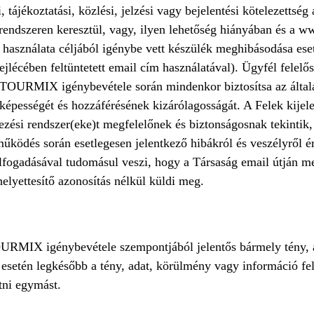
 tájékoztatási, közlési, jelzési vagy bejelentési kötelezettség 
endszeren keresztül, vagy, ilyen lehetőség hiányában és a w
 használata céljából igénybe vett készülék meghibásodása eset
ejlécében feltüntetett email cím használatával). Ügyfél felelős
 TOURMIX igénybevétele során mindenkor biztosítsa az által
épességét és hozzáférésének kizárólagosságát. A Felek kijele
ezési rendszer(eke)t megfelelőnek és biztonságosnak tekintik, 
működés során esetlegesen jelentkező hibákról és veszélyről ér
fogadásával tudomásul veszi, hogy a Társaság email útján meg
helyettesítő azonosítás nélkül küldi meg.
OURMIX igénybevétele szempontjából jelentős bármely tény, 
 esetén legkésőbb a tény, adat, körülmény vagy információ fe
tni egymást.