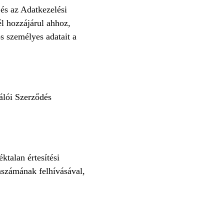
és az Adatkezelési
l hozzájárul ahhoz,
s személyes adatait a
álói Szerződés
talan értesítési
onszámának felhívásával,