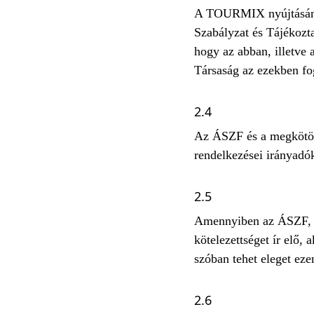
A TOURMIX nyújtásának
Szabályzat és Tájékozt
hogy az abban, illetve 
Társaság az ezekben fo
2.4
Az ÁSZF és a megkötött
rendelkezései irányadó
2.5
Amennyiben az ÁSZF, a 
kötelezettséget ír elő, 
szóban tehet eleget eze
2.6