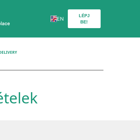
LÉPJ
EN
BE!
DELIVERY
ételek