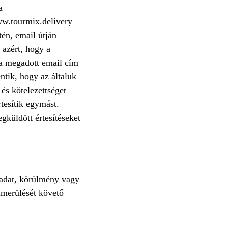
a
ww.tourmix.delivery
én, email útján
 azért, hogy a
a megadott email cím
ntik, hogy az általuk
és kötelezettséget
tesítik egymást.
küldött értesítéseket
adat, körülmény vagy
lmerülését követő