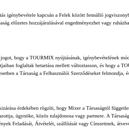
 igénybevétele kapcsán a Felek között fennálló jogviszonyb
saság előzetes hozzájárulásával engedményezhet vagy ruházha
 a jogot, hogy a TOURMIX nyújtásának, igénybevételének mód
tjaiban foglaltak betartása mellett változtasson, és hogy a 
esetben a Társaság a Felhasználói Szerződéseket felmondja, é
kizárása érdekében rögzíti, hogy Mixer a Társaságtól függetl
ottja, ügynöke, közös tulajdonosa vagy partnere. A Társaság 
nyek Feladását, Átvételét, szállítását vagy Címzettnek, átvev