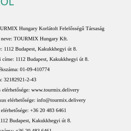
RÓL
OURMIX Hungary Korlátolt Felelősségű Társaság
ett neve: TOURMIX Hungary Kft.
e: 1112 Budapest, Kakukkhegyi út 8.
si címe: 1112 Budapest, Kakukkhegyi út 8.
zékszáma: 01-09-410774
a: 32182921-2-43
es elérhetősége: www.tourmix.delivery
ikus elérhetősége: info@tourmix.delivery
s elérhetősége: +36 20 483 6461
1112 Budapest, Kakukkhegyi út 8.
nszáma: +36 20 483 6461