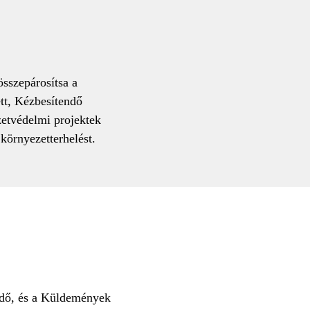
összepárosítsa a
ett, Kézbesítendő
zetvédelmi projektek
környezetterhelést.
endő, és a Küldemények