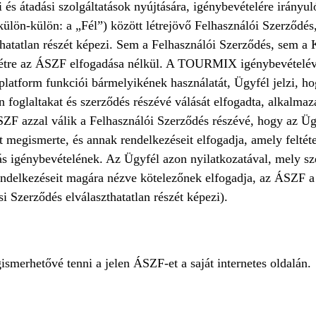
i és átadási szolgáltatások nyújtására, igénybevételére irányu
külön-külön: a „Fél”) között létrejövő Felhasználói Szerződés,
hatatlan részét képezi. Sem a Felhasználói Szerződés, sem a 
étre az ÁSZF elfogadása nélkül. A TOURMIX igénybevételéve
latform funkciói bármelyikének használatát, Ügyfél jelzi, ho
foglaltakat és szerződés részévé válását elfogadta, alkalmaz
SZF azzal válik a Felhasználói Szerződés részévé, hogy az Ügy
megismerte, és annak rendelkezéseit elfogadja, amely feltéte
atás igénybevételének. Az Ügyfél azon nyilatkozatával, mely s
ndelkezéseit magára nézve kötelezőnek elfogadja, az ÁSZF a
i Szerződés elválaszthatatlan részét képezi).
smerhetővé tenni a jelen ÁSZF-et a saját internetes oldalán.